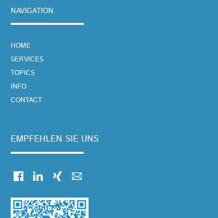
NAVIGATION
NAVIGATION
HOME
ÜBERSPRINGEN
SERVICES
TOPICS
INFO
CONTACT
EMPFEHLEN SIE UNS
Facebook
LinkedIn
Xing
E-mail