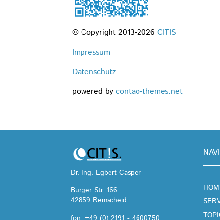
© Copyright 2013-2026
CITIS
Impressum
Datenschutz
powered by
contao-themes.net
NAV
Dr.-Ing. Egbert Casper
NAVI
HOM
ÜBE
Burger Str. 166
42859 Remscheid
SERV
TOPI
fon:
+49 (0) 2191 - 4600750